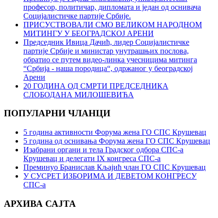
професор, политичар, дипломата и један од оснивача
Социјалистичке партије Србије.
ПРИСУСТВОВАЛИ СМО ВЕЛИКОМ НАРОДНОМ
МИТИНГУ У БЕОГРАДСКОЈ АРЕНИ
Председник Ивица Дачић, лидер Социјалистичке
партије Србије и министар унутрашњих послова,
обратио се путем видео-линка учесницима митинга
“Србија - наша породица“, одржаног у београдској
Арени
20 ГОДИНА ОД СМРТИ ПРЕДСЕДНИКА
СЛОБОДАНА МИЛОШЕВИЋА
ПОПУЛАРНИ ЧЛАНЦИ
5 година активности Форума жена ГО СПС Крушевац
5 година од оснивања Форума жена ГО СПС Крушевац
Изабрани органи и тела Градског одбора СПС-а
Крушевац и делегати IX конгреса СПС-а
Преминуо Бранислав Кљајић члан ГО СПС Крушевац
У СУСРЕТ ИЗБОРИМА И ДЕВЕТОМ КОНГРЕСУ
СПС-а
АРХИВА САЈТА