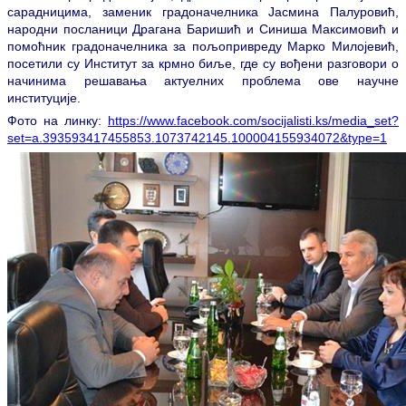
сарадницима, заменик градоначелника Јасмина Палуровић,
народни посланици Драгана Баришић и Синиша Максимовић и
помоћник градоначелника за пољопривреду Марко Милојевић,
посетили су Институт за крмно биље, где су вођени разговори о
начинима решавања актуелних проблема ове научне
институције.
Фото на линку:
https://www.facebook.com/socijalisti.ks/media_set?
set=a.393593417455853.1073742145.100004155934072&type=1