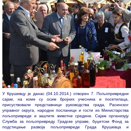
У Крушевцу је данас (04.10.2014.) отворен 7. Пољопривредни
сајам, на коме су осим бројних учесника и посетилаца,
присуствовали представници руководства града, Расинског
управног округа, народни посланици и гости из Министарства
пољопривреде и заштите животне средине. Сајам организују
Служба за пољопривреду Градске управе, буџетски Фонд за
подстицање развоја пољопривреде Града Крушевца и