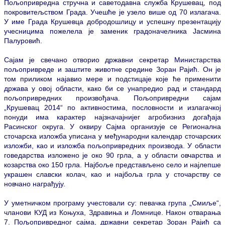
Пољопривредна стручна и саветодавна служба Крушевац, под
покровитељством Града. Учешће је узело више од 70 излагача.
У име Града Крушевца добродошлицу и успешну презентацију
учесницима пожелела је заменик градоначелника Јасмина
Палуровић.
Сајам је свечано отворио државни секретар Министарства
пољопривреде и заштите животне средине Зоран Рајић. Он је
том приликом најавио мере и подстицаје које ће применити
држава у овој области, како би се унапредио рад и стандард
пољопривредних произвођача. Пољопривредни сајам
„Крушевац 2014“ по активностима, пословности и излагачкој
понуди има карактер најзначајнијег агробизниз догађаја
Расинског округа. У оквиру Сајма организује се Регионална
сточарска изложба уписана у међународни календар сточарских
изложби, као и изложба пољопривредних производа. У области
говедарства изложено је око 90 грла, а у области овчарства и
козарства око 150 грла. Најбоље представљено село и најлепше
украшен славски колач, као и најбоља грла у сточарству се
новчано награђују.
У уметничком програму учестовали су: певачка група „Смиље“,
чланови КУД из Коњуха, Здравиња и Ломнице. Након отварања
7. Пољопривредног сајма, државни секретар Зоран Рајић са