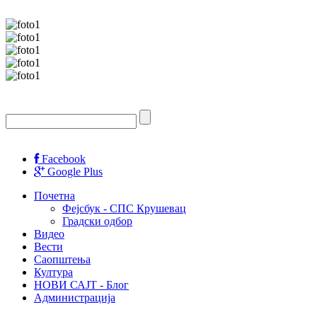
Facebook
Google Plus
Почетна
Фејсбук - СПС Крушевац
Градски одбор
Видео
Вести
Саопштења
Култура
НОВИ САЈТ - Блог
Администрација