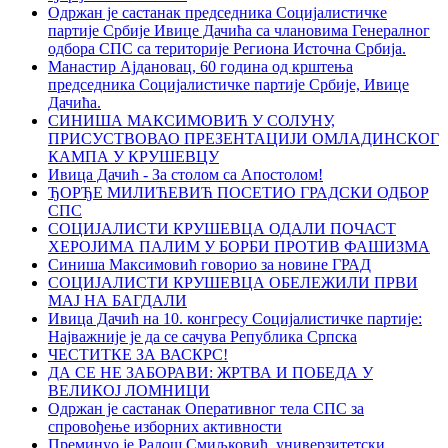
Одржан је састанак председника Социјалистичке
партије Србије Ивице Дачића са члановима Генералног
одбора СПС са територије Региона Источна Србија.
Манастир Ајдановац, 60 година од крштења
председника Социјалистичке партије Србије, Ивице
Дачића.
СИНИША МАКСИМОВИЋ У СОЛУНУ,
ПРИСУСТВОВАО ПРЕЗЕНТАЦИЈИ ОМЛАДИНСКОГ
КАМПА У КРУШЕВЦУ
Ивица Дачић - За столом са Апостолом!
ЂОРЂЕ МИЛИЋЕВИЋ ПОСЕТИО ГРАДСКИ ОДБОР
СПС
СОЦИЈАЛИСТИ КРУШЕВЦА ОДАЛИ ПОЧАСТ
ХЕРОЈИМА ПАЛИМ У БОРБИ ПРОТИВ ФАШИЗМА
Синиша Максимовић говорио за новине ГРАД
СОЦИЈАЛИСТИ КРУШЕВЦА ОБЕЛЕЖИЛИ ПРВИ
МАЈ НА БАГДАЛИ
Ивица Дачић на 10. конгресу Социјалистичке партије:
Најважније је да се сачува Република Српска
ЧЕСТИТКЕ ЗА ВАСКРС!
ДА СЕ НЕ ЗАБОРАВИ: ЖРТВА И ПОБЕДА У
ВЕЛИКОЈ ЛОМНИЦИ
Oдржан је састанак Оперативног тела СПС за
спровођење изборних активности
Преминуо је Радош Смиљковић, универзитетски