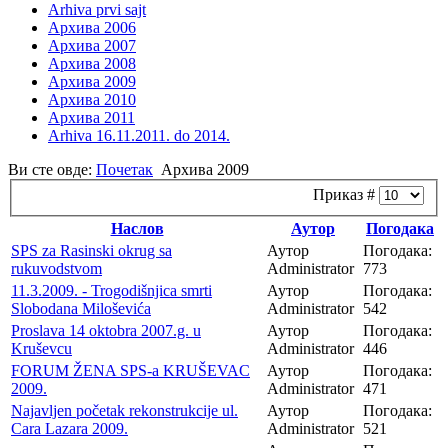
Arhiva prvi sajt
Архива 2006
Архива 2007
Архива 2008
Архива 2009
Архива 2010
Архива 2011
Arhiva 16.11.2011. do 2014.
Ви сте овде:
Почетак
Архива 2009
Приказ #
Наслов
Аутор
Погодака
SPS za Rasinski okrug sa
Аутор
Погодака:
rukuvodstvom
Administrator
773
11.3.2009. - Trogodišnjica smrti
Аутор
Погодака:
Slobodana Miloševića
Administrator
542
Proslava 14 oktobra 2007.g. u
Аутор
Погодака:
Kruševcu
Administrator
446
FORUM ŽENA SPS-a KRUŠEVAC
Аутор
Погодака:
2009.
Administrator
471
Najavljen početak rekonstrukcije ul.
Аутор
Погодака:
Cara Lazara 2009.
Administrator
521