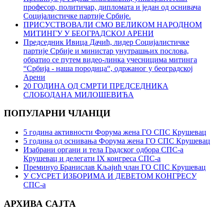
професор, политичар, дипломата и један од оснивача
Социјалистичке партије Србије.
ПРИСУСТВОВАЛИ СМО ВЕЛИКОМ НАРОДНОМ
МИТИНГУ У БЕОГРАДСКОЈ АРЕНИ
Председник Ивица Дачић, лидер Социјалистичке
партије Србије и министар унутрашњих послова,
обратио се путем видео-линка учесницима митинга
“Србија - наша породица“, одржаног у београдској
Арени
20 ГОДИНА ОД СМРТИ ПРЕДСЕДНИКА
СЛОБОДАНА МИЛОШЕВИЋА
ПОПУЛАРНИ ЧЛАНЦИ
5 година активности Форума жена ГО СПС Крушевац
5 година од оснивања Форума жена ГО СПС Крушевац
Изабрани органи и тела Градског одбора СПС-а
Крушевац и делегати IX конгреса СПС-а
Преминуо Бранислав Кљајић члан ГО СПС Крушевац
У СУСРЕТ ИЗБОРИМА И ДЕВЕТОМ КОНГРЕСУ
СПС-а
АРХИВА САЈТА