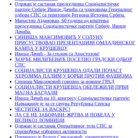
Одржан је састанак председника Социјалистичке
партије Србије Ивице Дачића са члановима Генералног
одбора СПС са територије Региона Источна Србија.
Манастир Ајдановац, 60 година од крштења
председника Социјалистичке партије Србије, Ивице
Дачића.
СИНИША МАКСИМОВИЋ У СОЛУНУ,
ПРИСУСТВОВАО ПРЕЗЕНТАЦИЈИ ОМЛАДИНСКОГ
КАМПА У КРУШЕВЦУ
Ивица Дачић - За столом са Апостолом!
ЂОРЂЕ МИЛИЋЕВИЋ ПОСЕТИО ГРАДСКИ ОДБОР
СПС
СОЦИЈАЛИСТИ КРУШЕВЦА ОДАЛИ ПОЧАСТ
ХЕРОЈИМА ПАЛИМ У БОРБИ ПРОТИВ ФАШИЗМА
Синиша Максимовић говорио за новине ГРАД
СОЦИЈАЛИСТИ КРУШЕВЦА ОБЕЛЕЖИЛИ ПРВИ
МАЈ НА БАГДАЛИ
Ивица Дачић на 10. конгресу Социјалистичке партије:
Најважније је да се сачува Република Српска
ЧЕСТИТКЕ ЗА ВАСКРС!
ДА СЕ НЕ ЗАБОРАВИ: ЖРТВА И ПОБЕДА У
ВЕЛИКОЈ ЛОМНИЦИ
Oдржан је састанак Оперативног тела СПС за
спровођење изборних активности
Преминуо је Радош Смиљковић, универзитетски