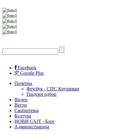
Facebook
Google Plus
Почетна
Фејсбук - СПС Крушевац
Градски одбор
Видео
Вести
Саопштења
Култура
НОВИ САЈТ - Блог
Администрација